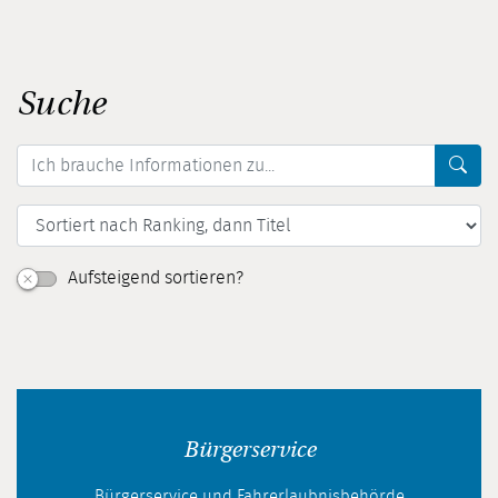
Suche
Hie
Aufsteigend sortieren?
Bürgerservice
Bürgerservice und Fahrerlaubnisbehörde