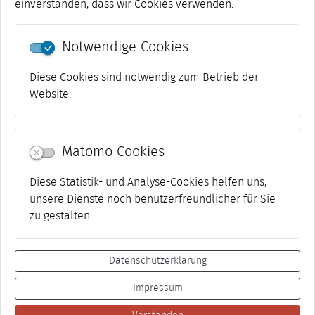
einverstanden, dass wir Cookies verwenden.
Notwendige Cookies
DWD WARNWETTER-APP
Diese Cookies sind notwendig zum Betrieb der
Website.
Matomo Cookies
Diese Statistik- und Analyse-Cookies helfen uns,
unsere Dienste noch benutzerfreundlicher für Sie
zu gestalten.
Datenschutzerklärung
Impressum
Datenschutz
Netiquette
Impressum
Kontakt
Presse
Suche
Barrierefreiheit
Transparenz