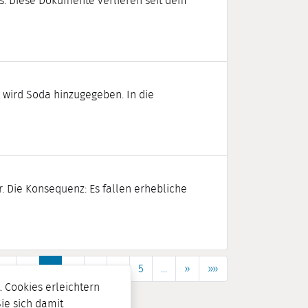
gs. Diese Dokumente verlieren seit dem
 wird Soda hinzugegeben. In die
r. Die Konsequenz: Es fallen erhebliche
««
«
1
2
3
4
5
...
»
»»
 Cookies erleichtern
Sie sich damit