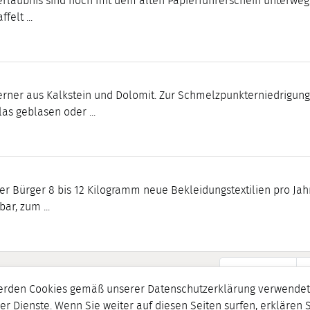
rerlaubnis sind noch mit dem alten Papierführerschein unterwe
felt ...
erner aus Kalkstein und Dolomit. Zur Schmelzpunkterniedrigung
s geblasen oder ...
er Bürger 8 bis 12 Kilogramm neue Bekleidungstextilien pro Jah
ar, zum ...
1-20 von 916
erden Cookies gemäß unserer Datenschutzerklärung verwendet.
er Dienste. Wenn Sie weiter auf diesen Seiten surfen, erklären 