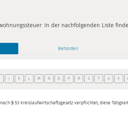
wohnungssteuer: In der nachfolgenden Liste finde
Behörden
J
K
L
M
N
O
P
R
S
T
U
V
ch § 53 Kreislaufwirtschaftsgesetz verpflichtet, diese Tätigke