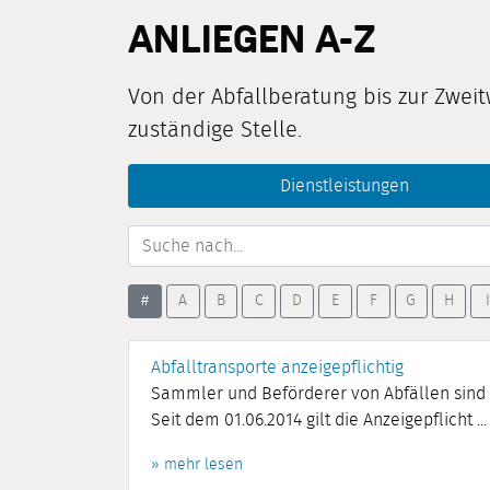
ANLIEGEN A-Z
Von der Abfallberatung bis zur Zweit
zuständige Stelle.
Dienstleistungen
#
A
B
C
D
E
F
G
H
I
Abfalltransporte anzeigepflichtig
Sammler und Beförderer von Abfällen sind na
Seit dem 01.06.2014 gilt die Anzeigepflicht ...
» mehr lesen