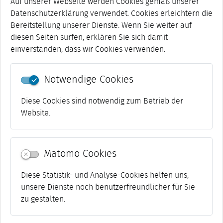
Auf unserer Webseite werden Cookies gemäß unserer
Internetangebotes zu betrachten, von dem aus auf
Datenschutzerklärung verwendet. Cookies erleichtern die
diese Seite verwiesen wurde. Sofern Teile oder
Bereitstellung unserer Dienste. Wenn Sie weiter auf
einzelne Formulierungen dieses Textes der geltenden
diesen Seiten surfen, erklären Sie sich damit
Rechtslage nicht, nicht mehr oder nicht vollständig
einverstanden, dass wir Cookies verwenden.
entsprechen sollten, bleiben die übrigen Teile des
Dokumentes in ihrem Inhalt und ihrer Gültigkeit
Notwendige Cookies
davon unberührt.
Diese Cookies sind notwendig zum Betrieb der
Website.
Matomo Cookies
Diese Statistik- und Analyse-Cookies helfen uns,
unsere Dienste noch benutzerfreundlicher für Sie
zu gestalten.