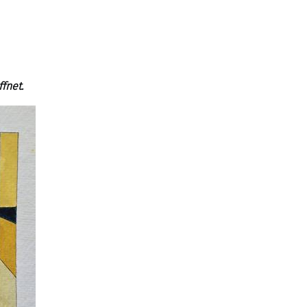
fnet.