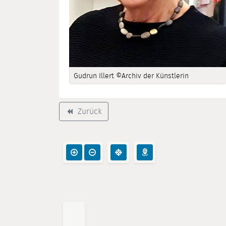
Gudrun Illert ©Archiv der Künstlerin
Zurück
backward