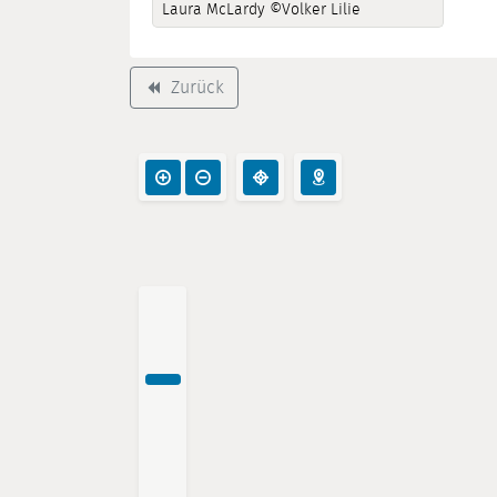
Laura McLardy ©Volker Lilie
Zurück
backward