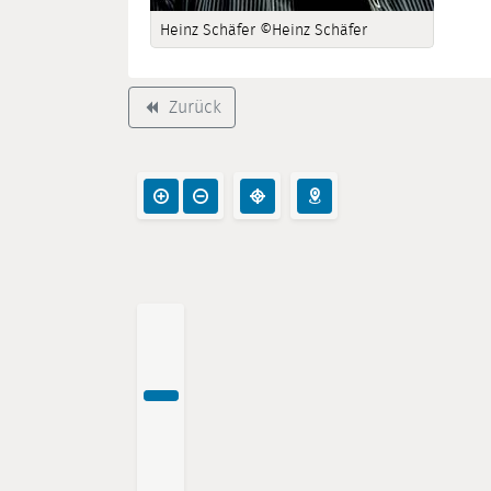
Heinz Schäfer ©Heinz Schäfer
Zurück
backward