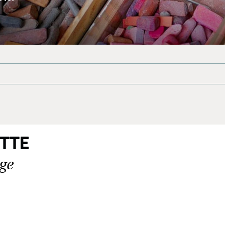
ITTE
age