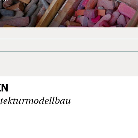
EN
hitekturmodellbau