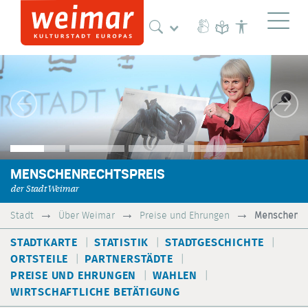
Naviga
Vorheriges Bild
Näch
MENSCHENRECHTSPREIS
der Stadt Weimar
Stadt
Über Weimar
Preise und Ehrungen
Menschenre
STADTKARTE
STATISTIK
STADTGESCHICHTE
ORTSTEILE
PARTNERSTÄDTE
PREISE UND EHRUNGEN
WAHLEN
WIRTSCHAFTLICHE BETÄTIGUNG