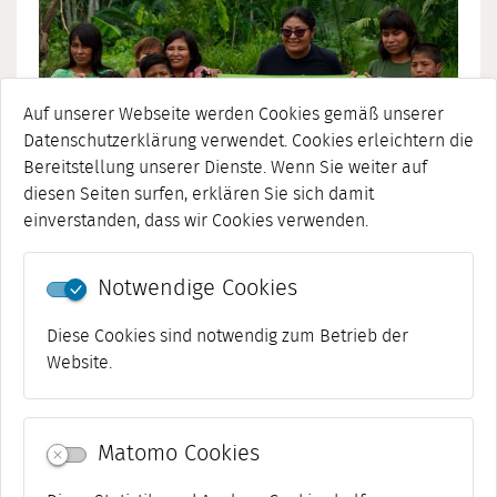
Auf unserer Webseite werden Cookies gemäß unserer
Datenschutzerklärung verwendet. Cookies erleichtern die
Bereitstellung unserer Dienste. Wenn Sie weiter auf
diesen Seiten surfen, erklären Sie sich damit
einverstanden, dass wir Cookies verwenden.
Menschenrechtspreis der Stadt Weimar 2026 geht an
Olivia Bisa Tirko aus Peru ©Cuencas Sagradas/
Fundacion Pachamama
Notwendige Cookies
Diese Cookies sind notwendig zum Betrieb der
Website.
Matomo Cookies