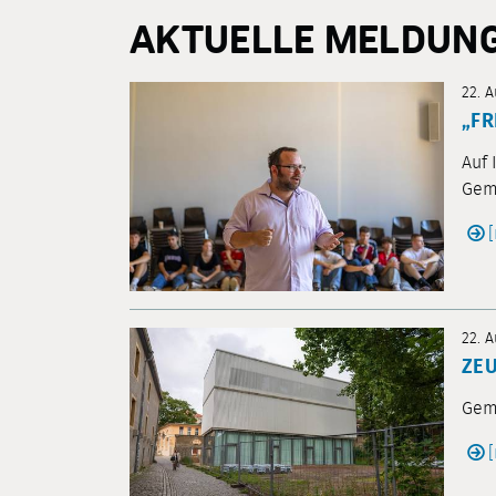
AKTUELLE MELDUN
22. 
„FR
Auf 
Gem
22. 
ZEU
Geme