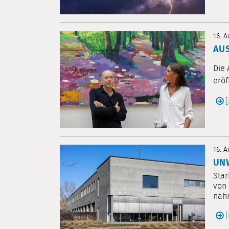
16. 
AUS
Die 
eröf
16. 
UNW
Star
von 
nahm