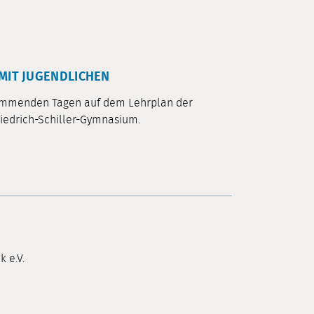
 MIT JUGENDLICHEN
n kommenden Tagen auf dem Lehrplan der
edrich-Schiller-Gymnasium.
 e.V.