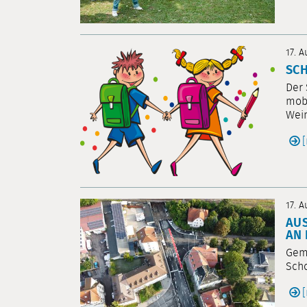
17. 
SCH
Der 
mobi
Weim
17. 
AUS
N D
Geme
Scho