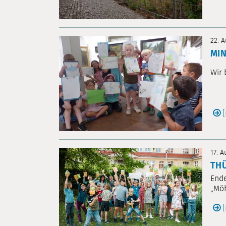
22. 
MIN
Wir 
17. 
TH
Ende
„Möh