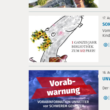
17. 
SOM
Vom 
Kind
16. 
UN
Der 