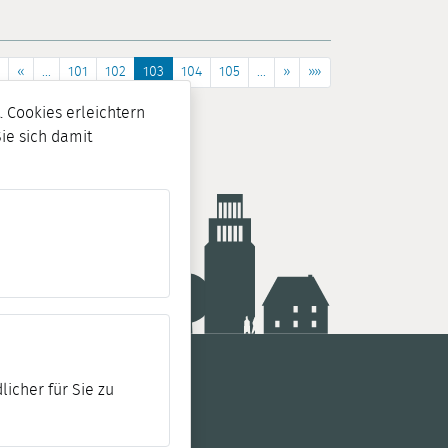
«
...
101
102
103
104
105
...
»
»»
 Cookies erleichtern
Sie sich damit
licher für Sie zu