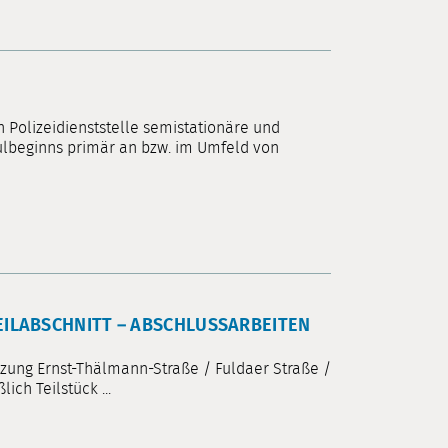
 Polizeidienststelle semistationäre und
lbeginns primär an bzw. im Umfeld von
EILABSCHNITT – ABSCHLUSSARBEITEN A
ung Ernst-Thälmann-Straße / Fuldaer Straße /
ch Teilstück ...