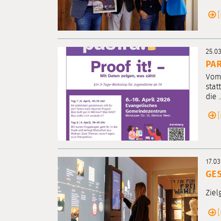
25.0
PAR
Vom 
stat
die ..
17.03
GES
Ziel