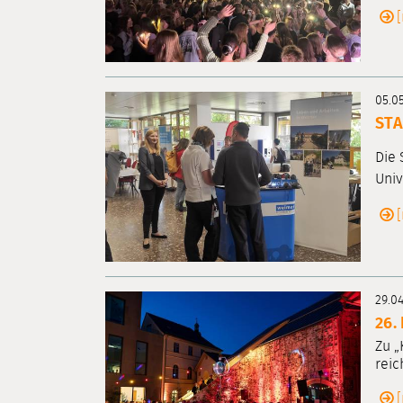
05.0
ST
Die 
Univ
29.0
26.
Zu „
reic