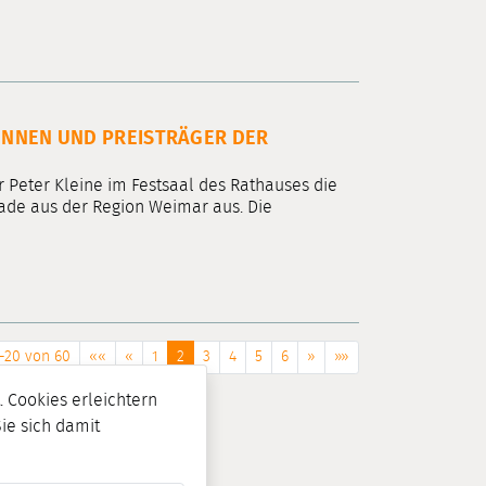
INNEN UND PREISTRÄGER DER
Peter Kleine im Festsaal des Rathauses die
iade aus der Region Weimar aus. Die
-20 von 60
««
«
1
2
3
4
5
6
»
»»
 Cookies erleichtern
Sie sich damit