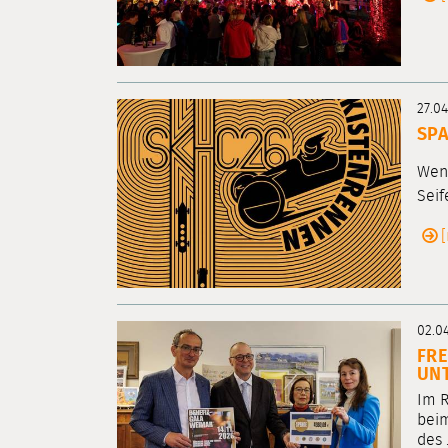
27.0
SPA
Wenn
Seif
02.0
FRE
UN
Im R
beim
des .