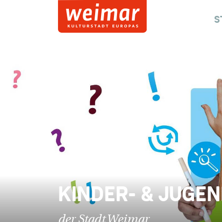
S
KINDER- & JUGE
der Stadt Weimar