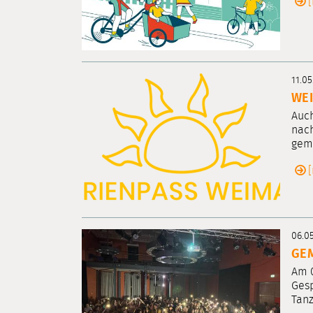
11.05
WEI
Auch
nach
geme
06.0
GEM
Am 0
Gesp
Tanz