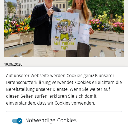
19.05.2026
SCHÜLERFREIWILLIGENTAG 2026: JUNI WIRD „DER"
Auf unserer Webseite werden Cookies gemäß unserer
MONAT DES JUNGEN ENGAGEMENTS
Datenschutzerklärung verwendet. Cookies erleichtern die
Rund 500 Kinder und Jugendliche aus Weimar machen
Bereitstellung unserer Dienste. Wenn Sie weiter auf
mit! 30 Einsatzstellen sind dabei. Initiiert von der Thüringer
Ehrenamtsstiftung, wird der thüringenweite Aktionstag für
diesen Seiten surfen, erklären Sie sich damit
Weimar von der EhrenamtsAgentur der ...
einverstanden, dass wir Cookies verwenden.
[mehr]
Notwendige Cookies