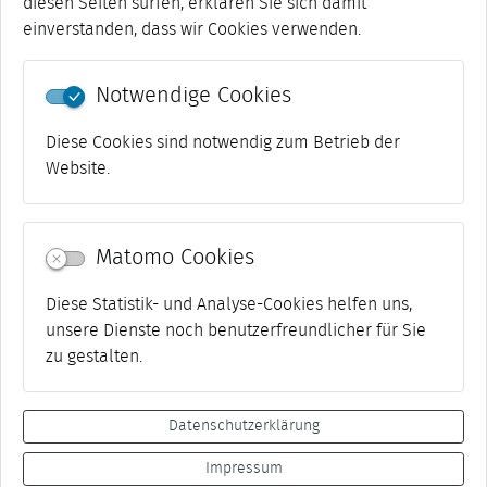
Siegerinnen und Sieger der Schulentscheide in Weimar um
diesen Seiten surfen, erklären Sie sich damit
die Wette. Mit circa 600.000 Teilnehmenden ...
einverstanden, dass wir Cookies verwenden.
[mehr]
Notwendige Cookies
31-40 von 60
««
«
1
2
3
4
5
6
»
»»
Diese Cookies sind notwendig zum Betrieb der
Website.
Matomo Cookies
Diese Statistik- und Analyse-Cookies helfen uns,
unsere Dienste noch benutzerfreundlicher für Sie
zu gestalten.
Datenschutzerklärung
Impressum
Datenschutz
Netiquette
Impressum
Kontakt
Presse
Suche
Barrierefreiheit