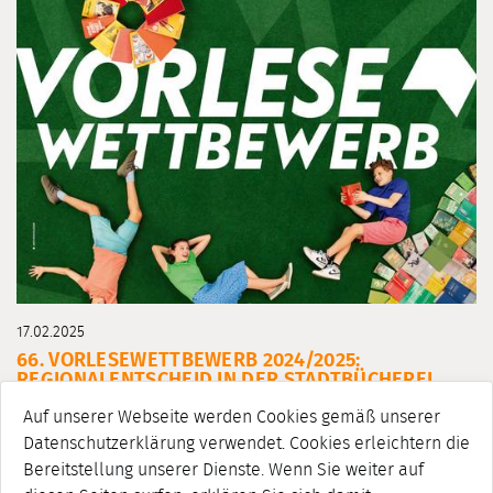
17.02.2025
66. VORLESEWETTBEWERB 2024/2025:
REGIONALENTSCHEID IN DER STADTBÜCHEREI
WEIMAR
Auf unserer Webseite werden Cookies gemäß unserer
Wer kann in Weimar und Weimarer Land am besten
Datenschutzerklärung verwendet. Cookies erleichtern die
vorlesen? Beim Regionalentscheid des 66.
Bereitstellung unserer Dienste. Wenn Sie weiter auf
Vorlesewettbewerbs des Deutschen Buchhandels lesen die