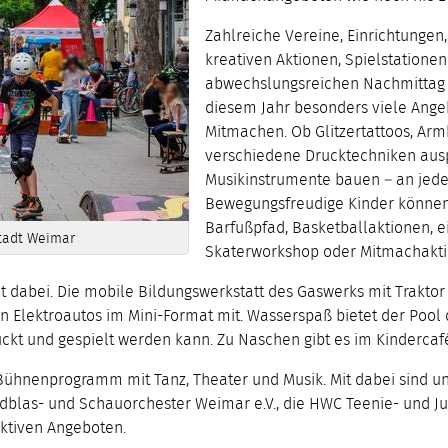
Zahlreiche Vereine, Einrichtungen,
kreativen Aktionen, Spielstatione
abwechslungsreichen Nachmittag v
diesem Jahr besonders viele Ange
Mitmachen. Ob Glitzertattoos, Arm
verschiedene Drucktechniken ausp
Musikinstrumente bauen – an jeder
Bewegungsfreudige Kinder können 
Barfußpfad, Basketballaktionen, e
Stadt Weimar
Skaterworkshop oder Mitmachakti
t dabei. Die mobile Bildungswerkstatt des Gaswerks mit Trakt
n Elektroautos im Mini-Format mit. Wasserspaß bietet der Poo
ruckt und gespielt werden kann. Zu Naschen gibt es im Kinderca
s Bühnenprogramm mit Tanz, Theater und Musik. Mit dabei sind u
ndblas- und Schauorchester Weimar e.V., die HWC Teenie- und 
aktiven Angeboten.