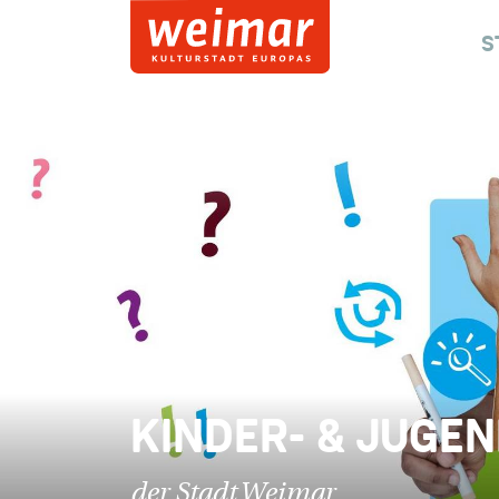
S
KINDER- & JUGE
der Stadt Weimar