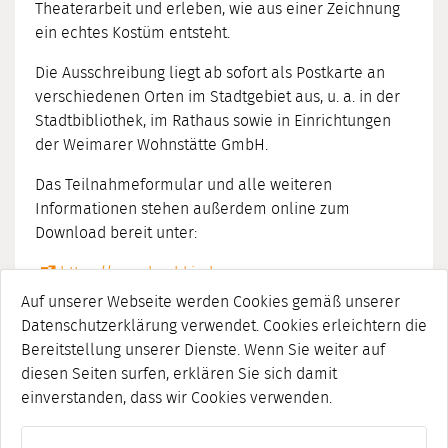
Theaterarbeit und erleben, wie aus einer Zeichnung
ein echtes Kostüm entsteht.
Die Ausschreibung liegt ab sofort als Postkarte an
verschiedenen Orten im Stadtgebiet aus, u. a. in der
Stadtbibliothek, im Rathaus sowie in Einrichtungen
der Weimarer Wohnstätte GmbH.
Das Teilnahmeformular und alle weiteren
Informationen stehen außerdem online zum
Download bereit unter:
https://www.buchkinder-
weimar.de/news/achtungachtung-aufruf-
Auf unserer Webseite werden Cookies gemäß unserer
kostuemwettbewerb-junges-gemuese-zum-
Datenschutzerklärung verwendet. Cookies erleichtern die
kinderzwiebelmarkt-2026/1/
Bereitstellung unserer Dienste. Wenn Sie weiter auf
diesen Seiten surfen, erklären Sie sich damit
Wir freuen uns auf viele kreative Ideen und ein
einverstanden, dass wir Cookies verwenden.
buntes Feld voller „junger Gemüse“ beim
Kinderzwiebelmarkt 2026!