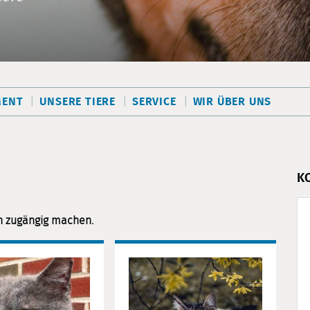
MENT
UNSERE TIERE
SERVICE
WIR ÜBER UNS
K
n zugängig machen.