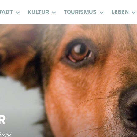
TADT
KULTUR
TOURISMUS
LEBEN
R
iere