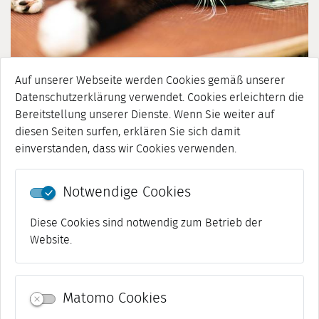
Auf unserer Webseite werden Cookies gemäß unserer
17.12.2025
Datenschutzerklärung verwendet. Cookies erleichtern die
VERMITTLUNGSSTOPP IM TIERHEIM WEIMAR
Bereitstellung unserer Dienste. Wenn Sie weiter auf
Haustiere sind keine Weihnachtsgeschenke! Darum gilt ab
diesen Seiten surfen, erklären Sie sich damit
sofort ein Vermittlungsstopp im Weimarer Tierheim.
einverstanden, dass wir Cookies verwenden.
[mehr]
Notwendige Cookies
1-10 von 31
««
«
1
2
3
4
»
»»
Diese Cookies sind notwendig zum Betrieb der
Website.
Matomo Cookies