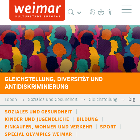
Naviga
GLEICHSTELLUNG, DIVERSITÄT UND
ANTIDISKRIMINIERUNG
Leben
Soziales und Gesundheit
Gleichstellung
Digit
SOZIALES UND GESUNDHEIT
KINDER UND JUGENDLICHE
BILDUNG
EINKAUFEN, WOHNEN UND VERKEHR
SPORT
SPECIAL OLYMPICS WEIMAR