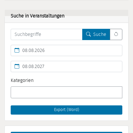
Suche in Veranstaltungen
Leert 
Suche
Kalendertag
Kalendertag
Kategorien
Export (Word)