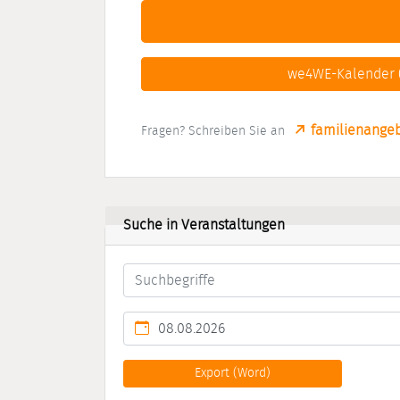
we4WE-Kalender (
familienange
Fragen? Schreiben Sie an
Suche in Veranstaltungen
Kalendertag
Export (Word)