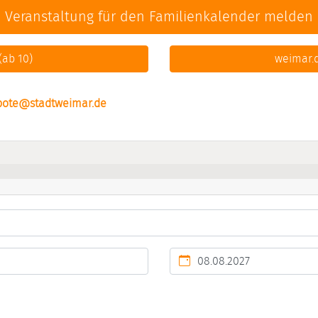
Veranstaltung für den Familienkalender melden
ab 10)
weimar.d
bote@stadtweimar.de
Kalendertag