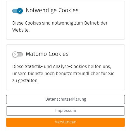
Notwendige Cookies
41-50 von 51
««
«
1
2
3
4
5
6
»
»»
Diese Cookies sind notwendig zum Betrieb der
Website.
Matomo Cookies
Diese Statistik- und Analyse-Cookies helfen uns,
unsere Dienste noch benutzerfreundlicher für Sie
zu gestalten.
Datenschutzerklärung
Impressum
Datenschutz
Netiquette
Impressum
Kontakt
Presse
Suche
Barrierefreiheit
Transparenz
Verstanden