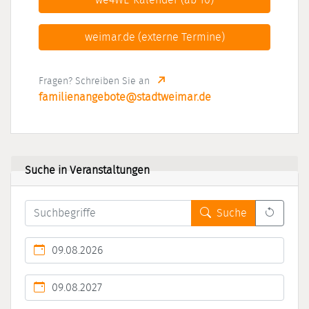
we4WE-Kalender (ab 10)
weimar.de (externe Termine)
Fragen? Schreiben Sie an
familienangebote@stadtweimar.de
Suche in Veranstaltungen
Leert 
Suche
Kalendertag
Kalendertag