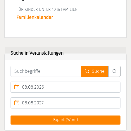
FÜR KINDER UNTER 10 & FAMILIEN
Familienkalender
Suche in Veranstaltungen
Leert 
Suche
Kalendertag
Kalendertag
Export (Word)