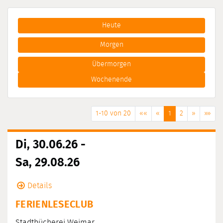
Heute
Morgen
Übermorgen
Wochenende
1-10 von 20
««
«
1
2
»
»»
Di, 30.06.26 -
Sa, 29.08.26
Details
FERIENLESECLUB
Stadtbücherei Weimar