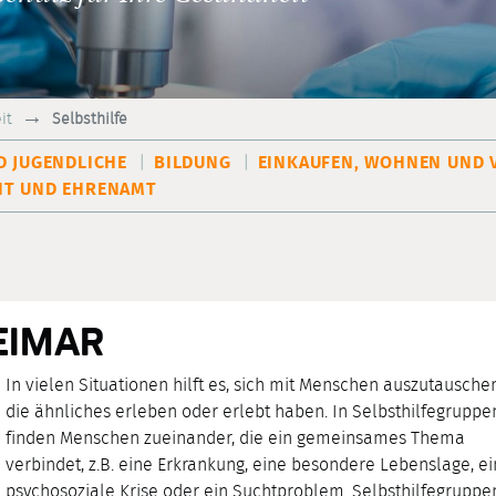
it
Selbsthilfe
D JUGENDLICHE
BILDUNG
EINKAUFEN, WOHNEN UND 
T UND EHRENAMT
EIMAR
In vielen Situationen hilft es, sich mit Menschen auszutauschen
die ähnliches erleben oder erlebt haben. In Selbsthilfegruppe
finden Menschen zueinander, die ein gemeinsames Thema
verbindet, z.B. eine Erkrankung, eine besondere Lebenslage, e
psychosoziale Krise oder ein Suchtproblem. Selbsthilfegruppe