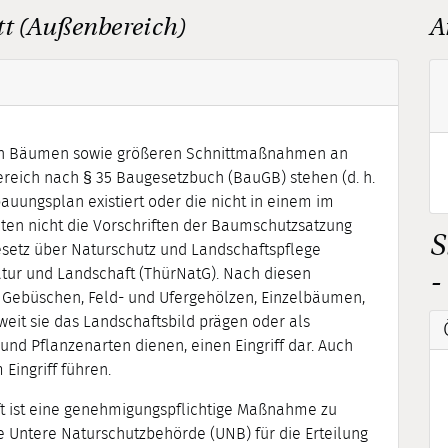
t (Außenbereich)
A
on Bäumen sowie größeren Schnittmaßnahmen an
reich nach § 35 Baugesetzbuch (BauGB) stehen (d. h.
bauungsplan existiert oder die nicht in einem im
ten nicht die Vorschriften der Baumschutzsatzung
S
esetz über Naturschutz und Landschaftspflege
atur und Landschaft (ThürNatG). Nach diesen
-
, Gebüschen, Feld- und Ufergehölzen, Einzelbäumen,
it sie das Landschaftsbild prägen oder als
nd Pflanzenarten dienen, einen Eingriff dar. Auch
ingriff führen.
ft ist eine genehmigungspflichtige Maßnahme zu
ie Untere Naturschutzbehörde (UNB) für die Erteilung