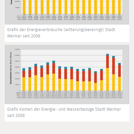
Grafik der Energieverbräuche (witterungsbereinigt) Stadt
Weimar seit 2008
Grafik Kosten der Energie- und Wasserbezüge Stadt Weimar
seit 2008