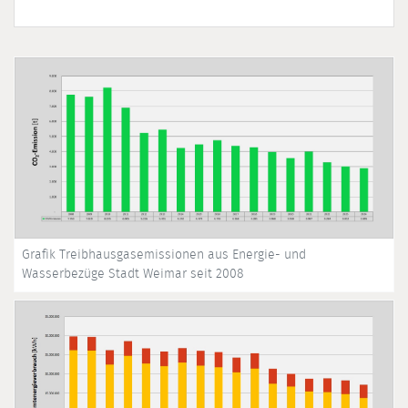
Grafik Treibhausgasemissionen aus Energie- und
Wasserbezüge Stadt Weimar seit 2008