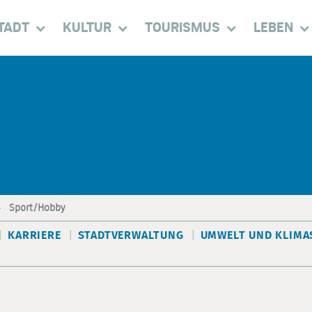
TADT
KULTUR
TOURISMUS
LEBEN
Sport/Hobby
KARRIERE
STADTVERWALTUNG
UMWELT UND KLIMA