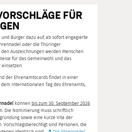
VORSCHLÄGE FÜR
EGEN
 und Bürger dazu auf, ab sofort engagierte
hrennadel oder die Thüringer
it den Auszeichnungen werden Menschen
 Weise für das Gemeinwohl und das
 einsetzen.
d der Ehrenamtscards findet in einer
 dem Internationalen Tag des Ehrenamts,
nnadel
können
bis zum 30. September 2026
n. Die Nominierung muss schriftlich
gründung sowie eine kurze Vita der
 Vorschlagsberechtigt sind Personen, die
agenen identisch sind.
Die Ehrennadel