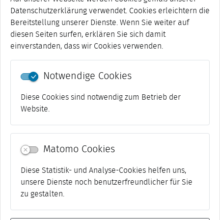
Das Buch erscheint in einer einmaligen, handschriftlich
Datenschutzerklärung verwendet. Cookies erleichtern die
nummerierten Auflage von 150 Stück und ist zum Preis von
Bereitstellung unserer Dienste. Wenn Sie weiter auf
26 Euro an der Kasse des Stadtmuseums Weimar
diesen Seiten surfen, erklären Sie sich damit
erhältlich.
einverstanden, dass wir Cookies verwenden.
[mehr]
Notwendige Cookies
1-10 von 1081
««
«
1
2
3
4
5
...
»
»»
Diese Cookies sind notwendig zum Betrieb der
Website.
Matomo Cookies
Diese Statistik- und Analyse-Cookies helfen uns,
unsere Dienste noch benutzerfreundlicher für Sie
zu gestalten.