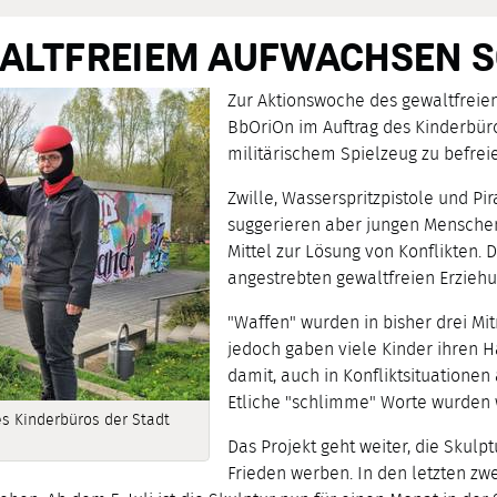
ALTFREIEM AUFWACHSEN 
Zur Aktionswoche des gewaltfreie
BbOriOn im Auftrag des Kinderbür
militärischem Spielzeug zu befrei
Zwille, Wasserspritzpistole und P
suggerieren aber jungen Menschen
Mittel zur Lösung von Konflikten. D
angestrebten gewaltfreien Erziehu
"Waffen" wurden in bisher drei M
jedoch gaben viele Kinder ihren 
damit, auch in Konfliktsituationen
Etliche "schlimme" Worte wurden
s Kinderbüros der Stadt
Das Projekt geht weiter, die Skulp
Frieden werben. In den letzten zw