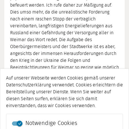
befeuert werden. Ich rufe daher zur Mäßigung auf.
Dies umso mehr, da die unrealistische Forderung
nach einem raschen Stopp der vertraglich
vereinbarten, langfristigen Energielieferungen aus
Russland einer Gefährdung der Versorgung aller in
Weimar das Wort redet. Die Aufgabe des
Oberbürgermeisters und der Stadtwerke ist es aber,
angesichts der immensen Herausforderungen durch
den Krieg in der Ukraine die Folgen und
Beeinträchtigungen für Weimar so gering wie möglich
zu halten. Unsere Solidarität mit den
Auf unserer Webseite werden Cookies gemäß unserer
Kriegsflüchtlingen zeigen wir am besten, indem wir
Datenschutzerklärung verwendet. Cookies erleichtern die
ihnen tatkräftig helfen, bei uns möglichst menschlich
Bereitstellung unserer Dienste. Wenn Sie weiter auf
unterzukommen oder indem wir als Stadt
diesen Seiten surfen, erklären Sie sich damit
Hilfslieferungen in die Ukraine organisieren. Jede und
einverstanden, dass wir Cookies verwenden.
jeder ist eingeladen, sich auf www.weimar.de über
die Möglichkeiten der Hilfe zu informieren.“
Notwendige Cookies
Artikel vom 17. Juni 2022