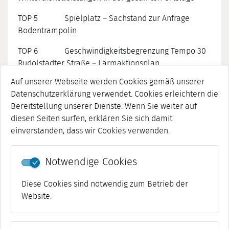
TOP 5 Spielplatz – Sachstand zur Anfrage
Bodentrampolin
TOP 6 Geschwindigkeitsbegrenzung Tempo 30
Rudolstädter Straße – Lärmaktionsplan
Auf unserer Webseite werden Cookies gemäß unserer
TOP 7 Gemeindesaal – Herstellung der
Datenschutzerklärung verwendet. Cookies erleichtern die
Barrierefreiheit, Rampenanbau
Bereitstellung unserer Dienste. Wenn Sie weiter auf
TOP 8 Informationen zu Aufmaß am
diesen Seiten surfen, erklären Sie sich damit
Ortseingang (von Weimar kommend)
einverstanden, dass wir Cookies verwenden.
TOP 9 Fragen der Einwohner
Notwendige Cookies
Artikel vom 11. Mai 2026
Diese Cookies sind notwendig zum Betrieb der
Website.