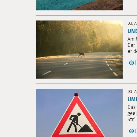
03. 
UNB
Am M
Der 
er d
03. 
UMB
Das 
geei
Str.“ .