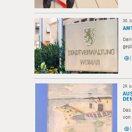
30. J
AMT
Dari
gepl
29. J
AUS
DEN
Das 
von 