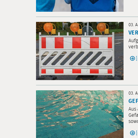
03. 
VER
Aufg
verb
03. 
GEF
Aus 
Gefa
sowo