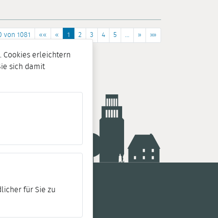
0 von 1081
««
«
1
2
3
4
5
...
»
»»
 Cookies erleichtern
Sie sich damit
licher für Sie zu