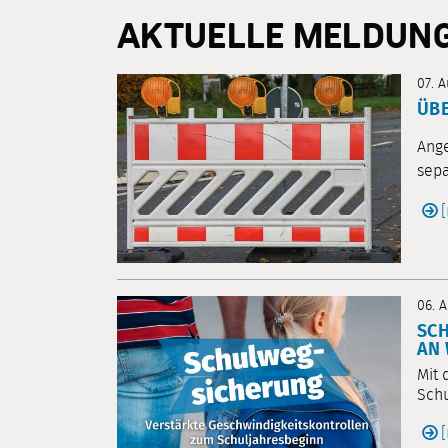
AKTUELLE MELDUN
07. 
ÜB
Ange
sepa
06. 
SC
AN
Mit 
Schu