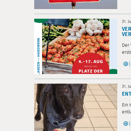
31. J
VER
VE
Der 
erst
31. J
EN
Ein 
entl