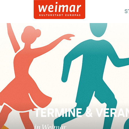
S
TERMINE & VERA
in Weimar