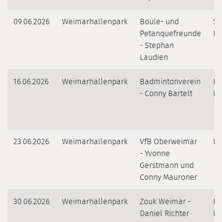
09.06.2026
Weimarhallenpark
Boule- und
Sp
Petanquefreunde
Ku
- Stephan
Laudien
16.06.2026
Weimarhallenpark
Badmintonverein
Ba
- Conny Bartelt
Pa
23.06.2026
Weimarhallenpark
VfB Oberweimar
R
- Yvonne
Gerstmann und
Conny Mauroner
30.06.2026
Weimarhallenpark
Zouk Weimar -
Br
Daniel Richter
Pa