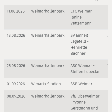
11.08.2026
Weimarhallenpark
CFC Weimar -
Fu
Janine
Vettermann
18.08.2026
Weimarhallenpark
SV Einheit
Z
Legefeld -
Henriette
Bachner
25.08.2026
Weimarhallenpark
ASC Weimar -
Tc
Steffen Lübecke
Pa
01.09.2026
Wimaria-Stadion
SSB Weimar
Sp
08.09.2026
Weimarhallenpark
VfB Oberweimar
Kr
- Yvonne
Gerstmann und