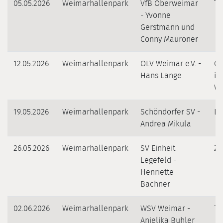
05.05.2026
Weimarhallenpark
VfB Oberweimar
Ta
- Yvonne
Gerstmann und
Conny Mauroner
12.05.2026
Weimarhallenpark
OLV Weimar e.V. -
Or
Hans Lange
im
We
19.05.2026
Weimarhallenpark
Schöndorfer SV -
Li
Andrea Mikula
26.05.2026
Weimarhallenpark
SV Einheit
Z
Legefeld -
Henriette
Bachner
02.06.2026
Weimarhallenpark
WSV Weimar -
Ta
Anjelika Buhler