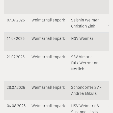
07.07.2026
Weimarhallenpark
Seishin Weimar -
Se
Christian Zink
fü
14.07.2026
Weimarhallenpark
HSV Weimar
Pi
21.07.2026
Weimarhallenpark
SSV Vimaria -
Ho
Falk Werrmann-
Nerlich
28.07.2026
Weimarhallenpark
Schöndorfer SV -
Li
Andrea Mikula
04.08.2026
Weimarhallenpark
HSV Weimar e.V. -
Ae
Susanne Lässig