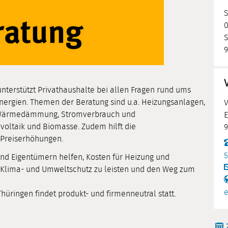
S
0
S
9
nterstützt Privathaushalte bei allen Fragen rund ums
nergien. Themen der Beratung sind u.a. Heizungsanlagen,
V
 Wärmedämmung, Stromverbrauch und
E
oltaik und Biomasse. Zudem hilft die
9
 Preiserhöhungen.
5
und Eigentümern helfen, Kosten für Heizung und
 Klima- und Umweltschutz zu leisten und den Weg zum
e
üringen findet produkt- und firmenneutral statt.