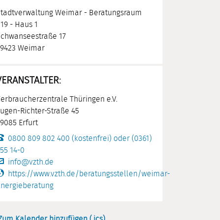
tadtverwaltung Weimar - Beratungsraum
19 - Haus 1
chwanseestraße 17
9423 Weimar
VERANSTALTER:
erbraucherzentrale Thüringen e.V.
ugen-Richter-Straße 45
9085 Erfurt
0800 809 802 400 (kostenfrei) oder (0361)
55 14-0
info@vzth.de
https://www.vzth.de/beratungsstellen/weimar-
nergieberatung
Zum Kalender hinzufügen (.ics)