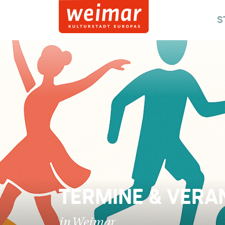
S
TERMINE & VERA
in Weimar