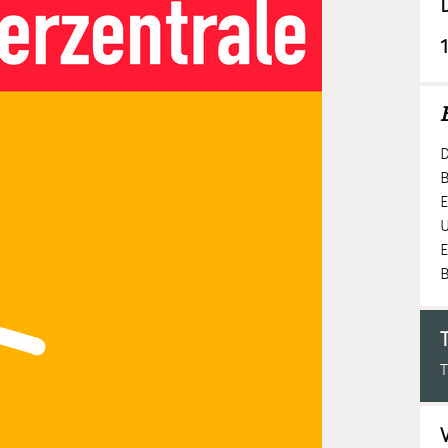
E
D
B
E
U
E
B
T