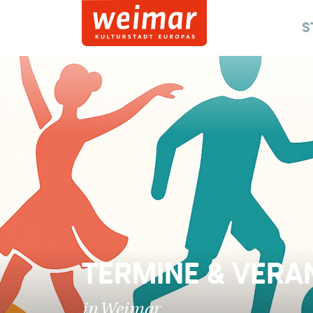
S
TERMINE & VERA
in Weimar