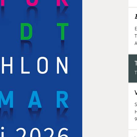
E
E
T
A
T
H
9