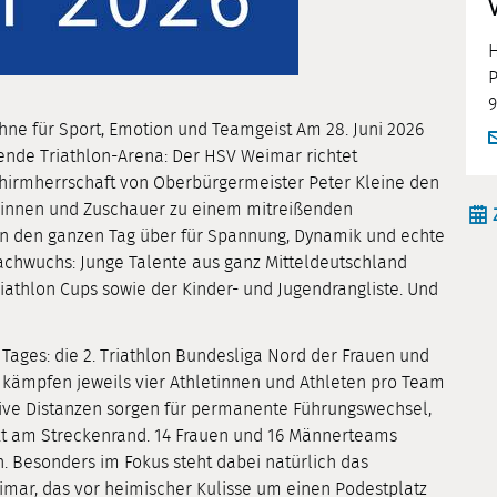
H
P
9
hne für Sport, Emotion und Teamgeist Am 28. Juni 2026
ende Triathlon-Arena: Der HSV Weimar richtet
hirmherrschaft von Oberbürgermeister Peter Kleine den
uerinnen und Zuschauer zu einem mitreißenden
en den ganzen Tag über für Spannung, Dynamik und echte
hwuchs: Junge Talente aus ganz Mitteldeutschland
athlon Cups sowie der Kinder- und Jugendrangliste. Und
 Tages: die 2. Triathlon Bundesliga Nord der Frauen und
kämpfen jeweils vier Athletinnen und Athleten pro Team
sive Distanzen sorgen für permanente Führungswechsel,
kt am Streckenrand. 14 Frauen und 16 Männerteams
Besonders im Fokus steht dabei natürlich das
ar, das vor heimischer Kulisse um einen Podestplatz