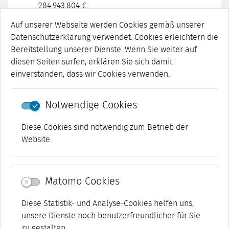
284.943.804 €.
Auf unserer Webseite werden Cookies gemäß unserer
Der Verwaltungshaushalt umfasst 215.209.894 €.
Datenschutzerklärung verwendet. Cookies erleichtern die
Der Vermögenshaushalt umfasst 69.733.910 €.
Bereitstellung unserer Dienste. Wenn Sie weiter auf
diesen Seiten surfen, erklären Sie sich damit
einverstanden, dass wir Cookies verwenden.
Haushalt 2022
28 MB
Notwendige Cookies
Zurück
backward
Diese Cookies sind notwendig zum Betrieb der
Website.
Matomo Cookies
Diese Statistik- und Analyse-Cookies helfen uns,
unsere Dienste noch benutzerfreundlicher für Sie
zu gestalten.